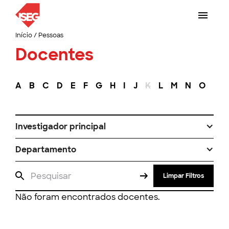
Início
/
Pessoas
Docentes
A
B
C
D
E
F
G
H
I
J
K
L
M
N
O
P
Investigador principal
Departamento
Limpar Filtros
Não foram encontrados docentes.