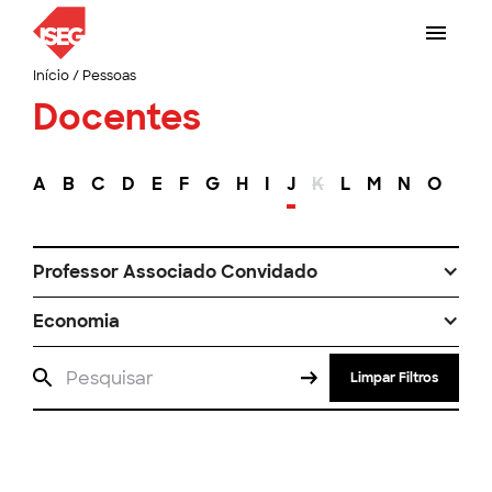
Início
/
Pessoas
Docentes
A
B
C
D
E
F
G
H
I
J
K
L
M
N
O
P
Professor Associado Convidado
Economia
Limpar Filtros