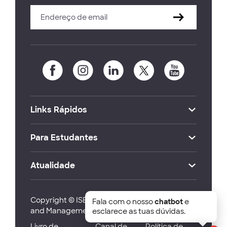
Links Rápidos
Para Estudantes
Atualidade
Copyright © ISEG Lisbon School of Economics
Fala com o nosso
chatbot
e
and Management 2026
esclarece as tuas dúvidas.
Livro de
Canal de
Política de