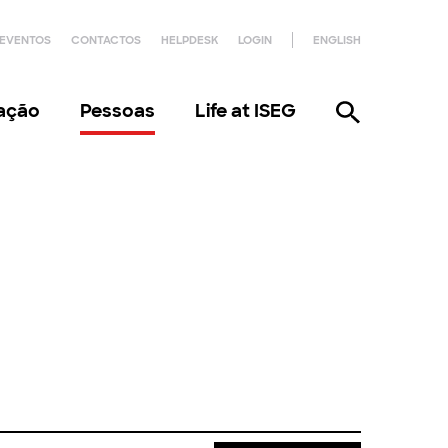
EVENTOS
CONTACTOS
HELPDESK
LOGIN
ENGLISH
gação
Pessoas
Life at ISEG