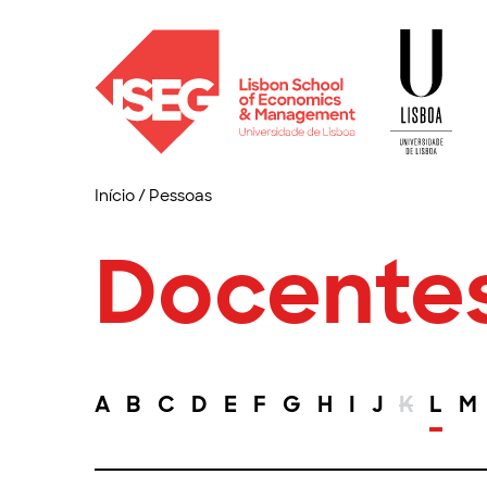
Início
/
Pessoas
Docente
A
B
C
D
E
F
G
H
I
J
K
L
M