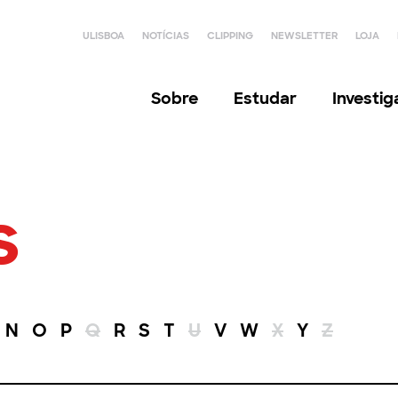
ULISBOA
NOTÍCIAS
CLIPPING
NEWSLETTER
LOJA
Sobre
Estudar
Investi
s
N
O
P
Q
R
S
T
U
V
W
X
Y
Z