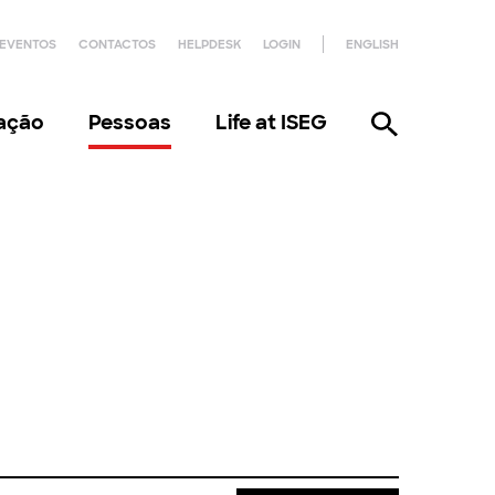
EVENTOS
CONTACTOS
HELPDESK
LOGIN
ENGLISH
gação
Pessoas
Life at ISEG