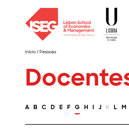
Início
/
Pessoas
Docente
A
B
C
D
E
F
G
H
I
J
K
L
M