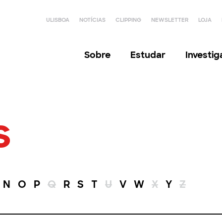
ULISBOA
NOTÍCIAS
CLIPPING
NEWSLETTER
LOJA
Sobre
Estudar
Investi
s
N
O
P
Q
R
S
T
U
V
W
X
Y
Z