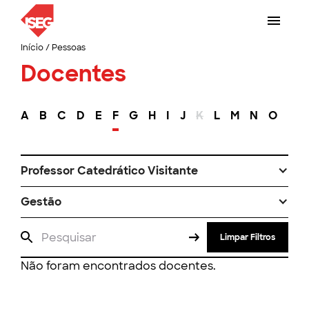
Início
/
Pessoas
Docentes
A
B
C
D
E
F
G
H
I
J
K
L
M
N
O
P
Professor Catedrático Visitante
Gestão
Limpar Filtros
Não foram encontrados docentes.