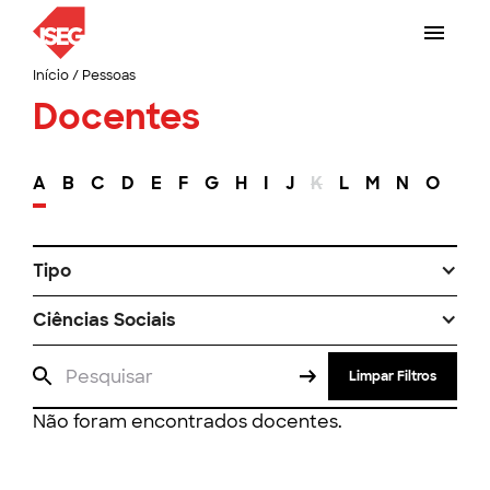
Início
/
Pessoas
Docentes
A
B
C
D
E
F
G
H
I
J
K
L
M
N
O
P
Tipo
Ciências Sociais
Limpar Filtros
Não foram encontrados docentes.