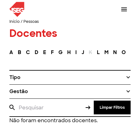
Início
/
Pessoas
Docentes
A
B
C
D
E
F
G
H
I
J
K
L
M
N
O
P
Tipo
Gestão
Limpar Filtros
Não foram encontrados docentes.