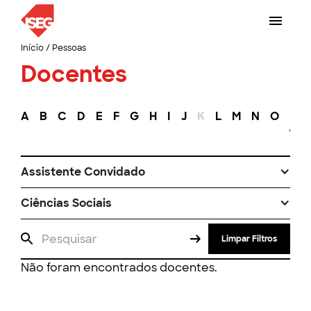
Início
/
Pessoas
Docentes
A
B
C
D
E
F
G
H
I
J
K
L
M
N
O
P
Assistente Convidado
Ciências Sociais
Limpar Filtros
Não foram encontrados docentes.