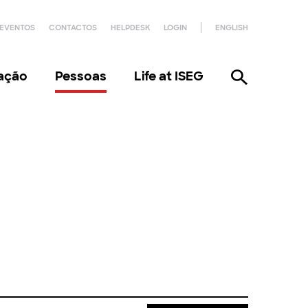
EVENTOS
CONTACTOS
HELPDESK
LOGIN
ENGLISH
gação
Pessoas
Life at ISEG