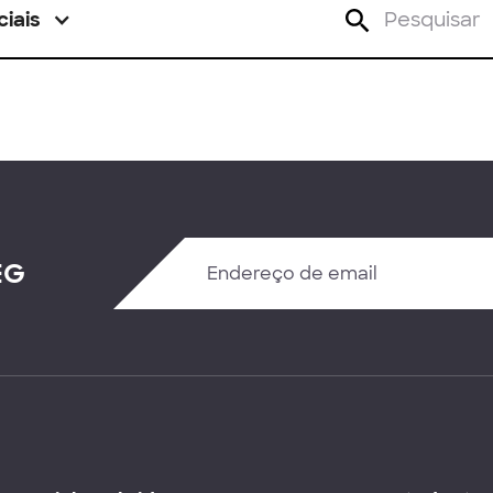
ciais
EG