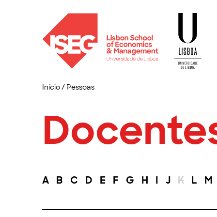
Início
/
Pessoas
Docente
A
B
C
D
E
F
G
H
I
J
K
L
M