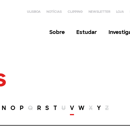
ULISBOA
NOTÍCIAS
CLIPPING
NEWSLETTER
LOJA
Sobre
Estudar
Investi
s
N
O
P
Q
R
S
T
U
V
W
X
Y
Z