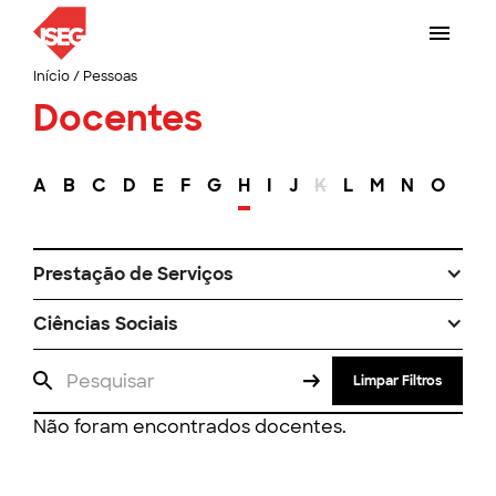
Início
/
Pessoas
Docentes
A
B
C
D
E
F
G
H
I
J
K
L
M
N
O
P
Prestação de Serviços
Ciências Sociais
Limpar Filtros
Não foram encontrados docentes.