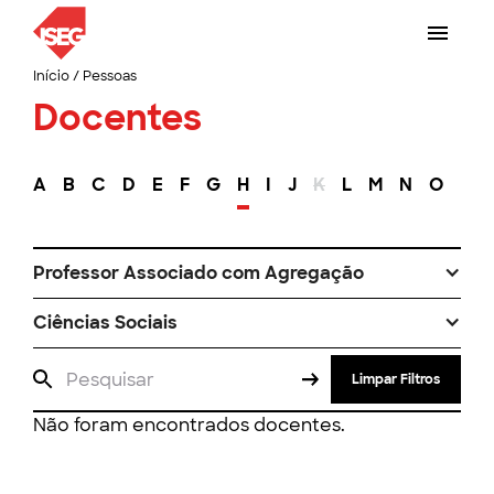
Início
/
Pessoas
Docentes
A
B
C
D
E
F
G
H
I
J
K
L
M
N
O
P
Professor Associado com Agregação
Ciências Sociais
Limpar Filtros
Não foram encontrados docentes.