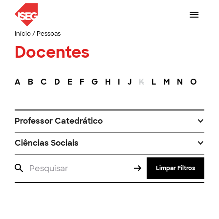
Início
/
Pessoas
Docentes
A
B
C
D
E
F
G
H
I
J
K
L
M
N
O
P
Professor Catedrático
Ciências Sociais
Limpar Filtros