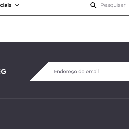
ciais
EG