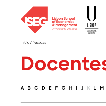
Início
/
Pessoas
Docente
A
B
C
D
E
F
G
H
I
J
K
L
M