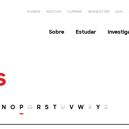
ULISBOA
NOTÍCIAS
CLIPPING
NEWSLETTER
LOJA
Sobre
Estudar
Investi
s
N
O
P
Q
R
S
T
U
V
W
X
Y
Z