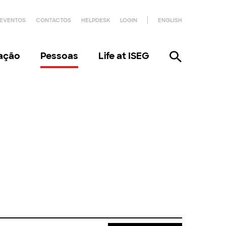
EVENTOS
CONTACTOS
HELPDESK
LOGIN
ENGLISH
gação
Pessoas
Life at ISEG