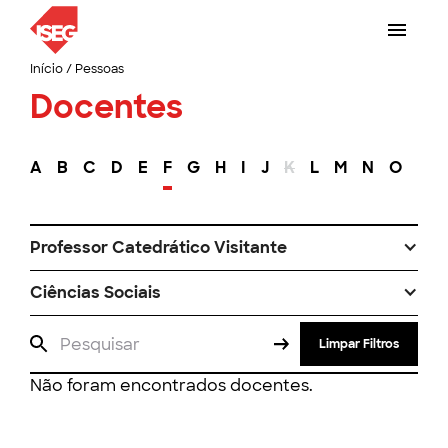
Início
/
Pessoas
Docentes
A
B
C
D
E
F
G
H
I
J
K
L
M
N
O
P
Professor Catedrático Visitante
Ciências Sociais
Limpar Filtros
Não foram encontrados docentes.