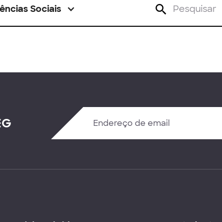
ências Sociais
EG