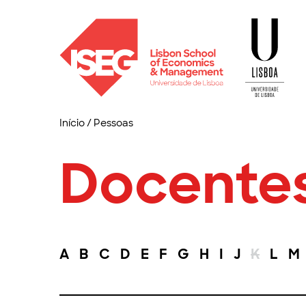
Início
/
Pessoas
Docente
A
B
C
D
E
F
G
H
I
J
K
L
M