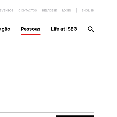
EVENTOS
CONTACTOS
HELPDESK
LOGIN
ENGLISH
gação
Pessoas
Life at ISEG