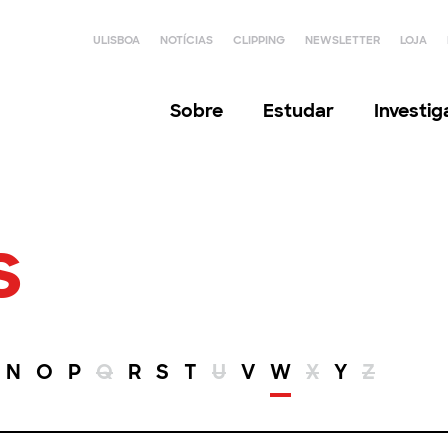
ULISBOA
NOTÍCIAS
CLIPPING
NEWSLETTER
LOJA
Sobre
Estudar
Investi
s
N
O
P
Q
R
S
T
U
V
W
X
Y
Z