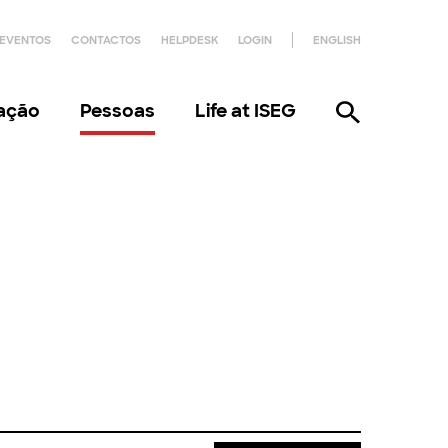
EVENTOS
CONTACTOS
HELPDESK
LOGIN
ENGLISH
gação
Pessoas
Life at ISEG