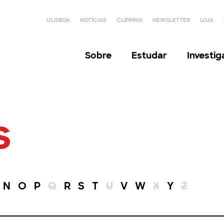
ULISBOA
NOTÍCIAS
CLIPPING
NEWSLETTER
LOJA
Sobre
Estudar
Investi
s
N
O
P
Q
R
S
T
U
V
W
X
Y
Z