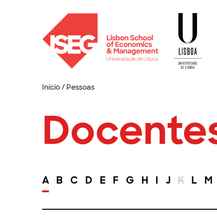
Início
/
Pessoas
Docente
A
B
C
D
E
F
G
H
I
J
K
L
M