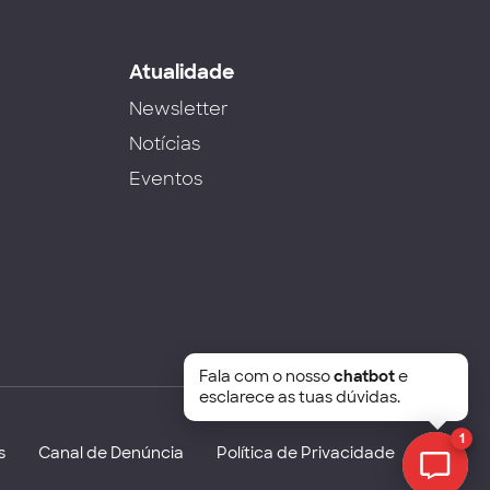
s
Atualidade
Newsletter
Notícias
Eventos
Fala com o nosso
chatbot
e
esclarece as tuas dúvidas.
1
s
Canal de Denúncia
Política de Privacidade
Chat