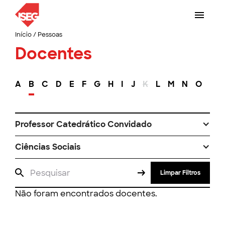
Início
/
Pessoas
Docentes
A
B
C
D
E
F
G
H
I
J
K
L
M
N
O
P
Professor Catedrático Convidado
Ciências Sociais
Limpar Filtros
Não foram encontrados docentes.