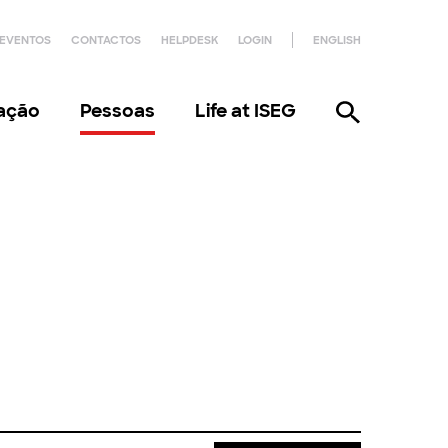
EVENTOS
CONTACTOS
HELPDESK
LOGIN
ENGLISH
gação
Pessoas
Life at ISEG