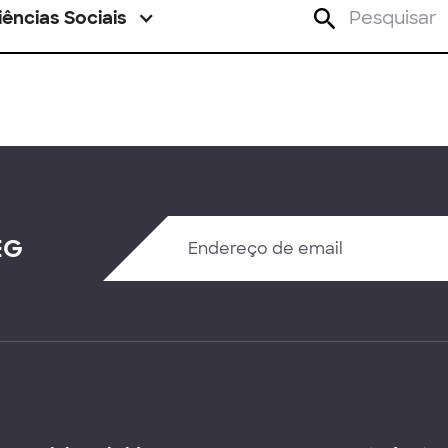
iências Sociais
EG