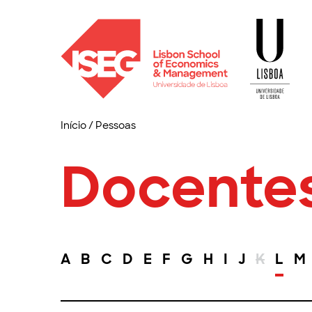
Início
/
Pessoas
Docente
A
B
C
D
E
F
G
H
I
J
K
L
M