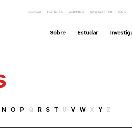
ULISBOA
NOTÍCIAS
CLIPPING
NEWSLETTER
LOJA
Sobre
Estudar
Investi
s
N
O
P
Q
R
S
T
U
V
W
X
Y
Z