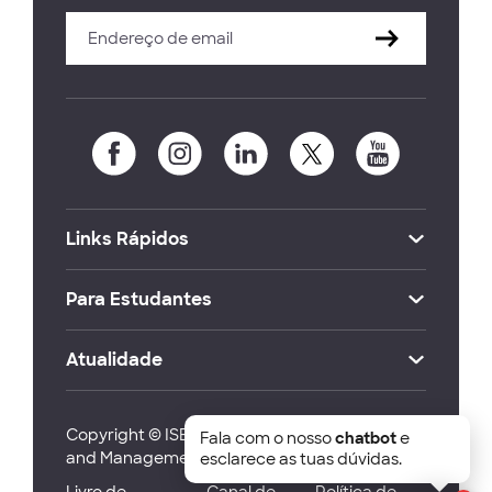
Links Rápidos
Para Estudantes
Atualidade
Copyright © ISEG Lisbon School of Economics
Fala com o nosso
chatbot
e
and Management 2026
esclarece as tuas dúvidas.