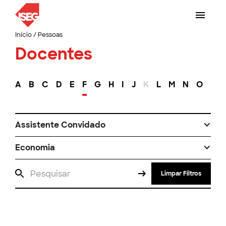
Início
/
Pessoas
Docentes
A
B
C
D
E
F
G
H
I
J
K
L
M
N
O
P
Assistente Convidado
Economia
Limpar Filtros