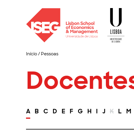
Início
/
Pessoas
Docente
A
B
C
D
E
F
G
H
I
J
K
L
M