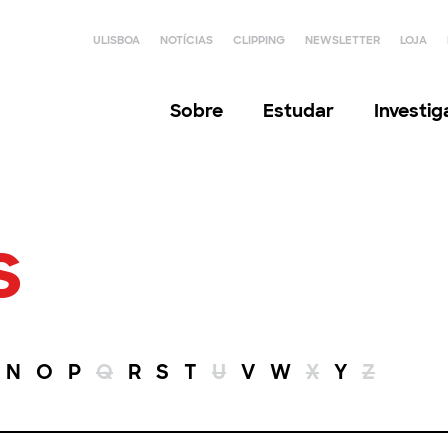
ULISBOA
NOTÍCIAS
CLIPPING
NEWSLETTER
LOJA
Sobre
Estudar
Investi
s
N
O
P
Q
R
S
T
U
V
W
X
Y
Z