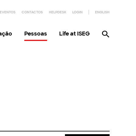
EVENTOS
CONTACTOS
HELPDESK
LOGIN
ENGLISH
gação
Pessoas
Life at ISEG