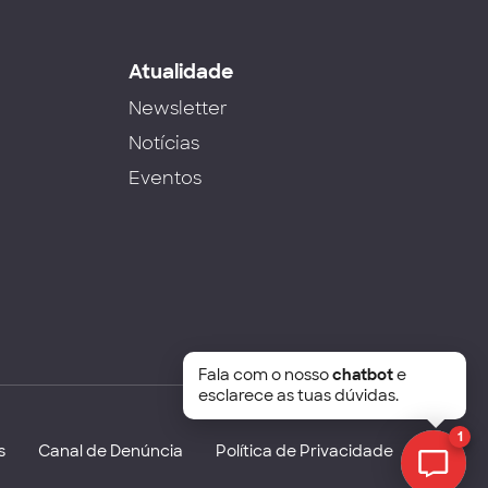
s
Atualidade
Newsletter
Notícias
Eventos
Fala com o nosso
chatbot
e
esclarece as tuas dúvidas.
1
s
Canal de Denúncia
Política de Privacidade
Chat