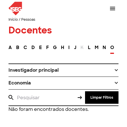
Início
/
Pessoas
Docentes
A
B
C
D
E
F
G
H
I
J
K
L
M
N
O
P
Investigador principal
Economia
Limpar Filtros
Não foram encontrados docentes.