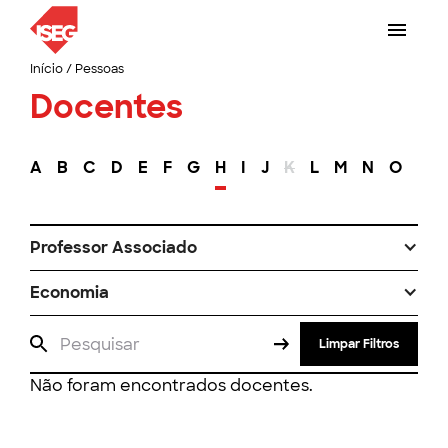
Início
/
Pessoas
Docentes
A
B
C
D
E
F
G
H
I
J
K
L
M
N
O
P
Professor Associado
Economia
Limpar Filtros
Não foram encontrados docentes.