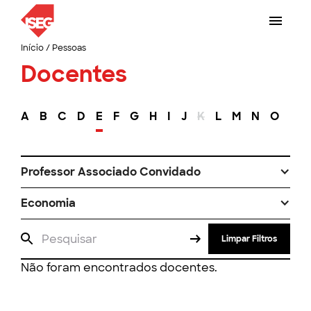
Início
/
Pessoas
Docentes
A
B
C
D
E
F
G
H
I
J
K
L
M
N
O
P
Professor Associado Convidado
Economia
Limpar Filtros
Não foram encontrados docentes.