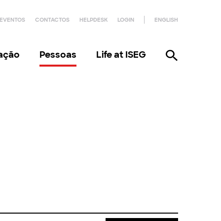
EVENTOS
CONTACTOS
HELPDESK
LOGIN
ENGLISH
gação
Pessoas
Life at ISEG