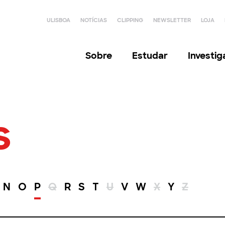
ULISBOA
NOTÍCIAS
CLIPPING
NEWSLETTER
LOJA
Sobre
Estudar
Investi
s
N
O
P
Q
R
S
T
U
V
W
X
Y
Z