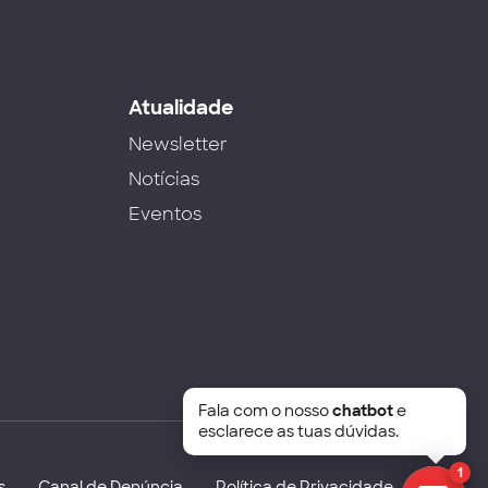
s
Atualidade
Newsletter
Notícias
Eventos
Fala com o nosso
chatbot
e
esclarece as tuas dúvidas.
1
s
Canal de Denúncia
Política de Privacidade