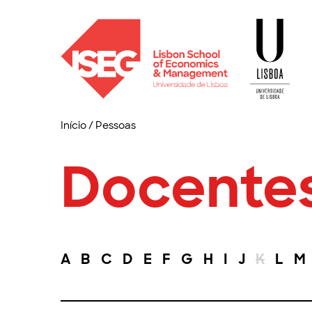
Início
/
Pessoas
Docente
A
B
C
D
E
F
G
H
I
J
K
L
M