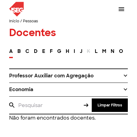
Início
/
Pessoas
Docentes
A
B
C
D
E
F
G
H
I
J
K
L
M
N
O
P
Professor Auxiliar com Agregação
Economia
Limpar Filtros
Não foram encontrados docentes.