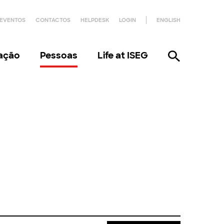
EVENTOS
CONTACTOS
HELPDESK
LOGIN
ENGLISH
gação
Pessoas
Life at ISEG