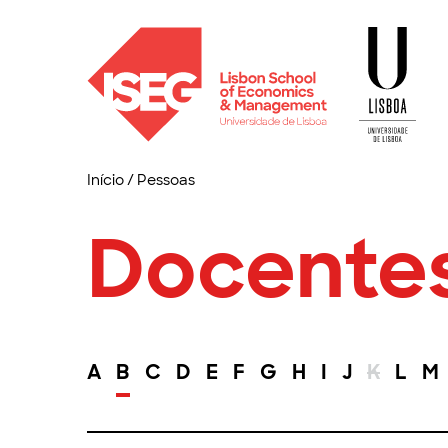
Início
/
Pessoas
Docente
A
B
C
D
E
F
G
H
I
J
K
L
M