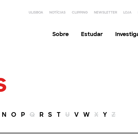
ULISBOA
NOTÍCIAS
CLIPPING
NEWSLETTER
LOJA
Sobre
Estudar
Investi
s
N
O
P
Q
R
S
T
U
V
W
X
Y
Z