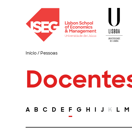
Início
/
Pessoas
Docente
A
B
C
D
E
F
G
H
I
J
K
L
M