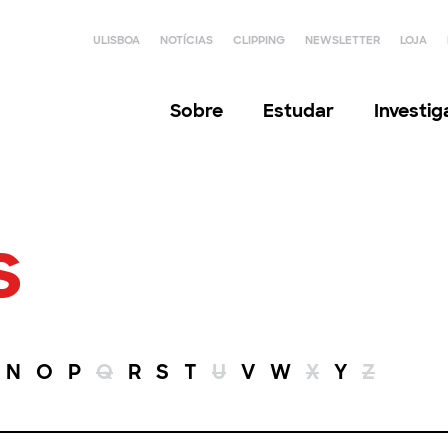
ULISBOA
NOTÍCIAS
CLIPPING
NEWSLETTER
LOJA
Sobre
Estudar
Investi
s
N
O
P
Q
R
S
T
U
V
W
X
Y
Z