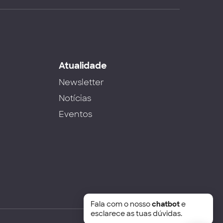
s
Atualidade
Newsletter
Notícias
Eventos
Fala com o nosso
chatbot
e
esclarece as tuas dúvidas.