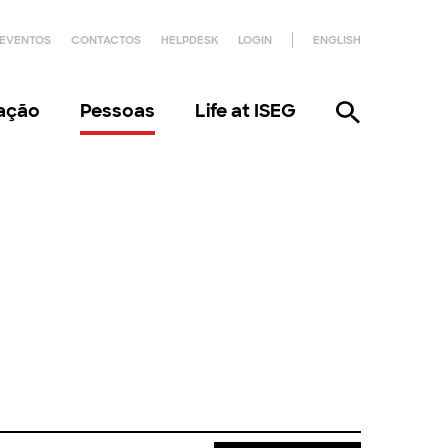
EVENTOS
CONTACTOS
HELPDESK
LOGIN
ENGLISH
gação
Pessoas
Life at ISEG