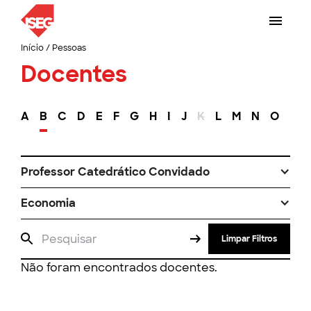
Início
/
Pessoas
Docentes
A
B
C
D
E
F
G
H
I
J
K
L
M
N
O
P
Professor Catedrático Convidado
Economia
Limpar Filtros
Não foram encontrados docentes.