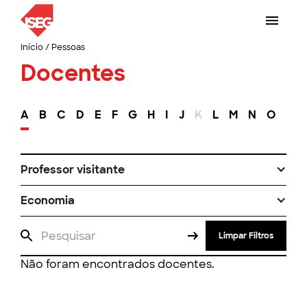
Início
/
Pessoas
Docentes
A
B
C
D
E
F
G
H
I
J
K
L
M
N
O
P
Professor visitante
Economia
Limpar Filtros
Não foram encontrados docentes.