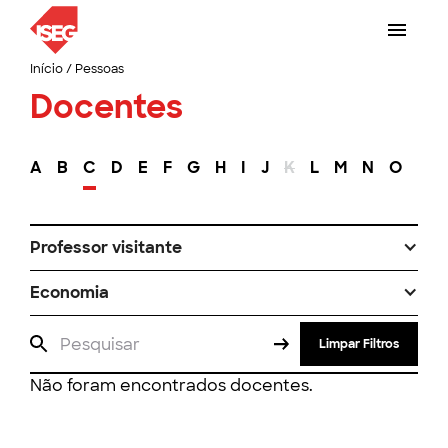
Início
/
Pessoas
Docentes
A
B
C
D
E
F
G
H
I
J
K
L
M
N
O
P
Professor visitante
Economia
Limpar Filtros
Não foram encontrados docentes.