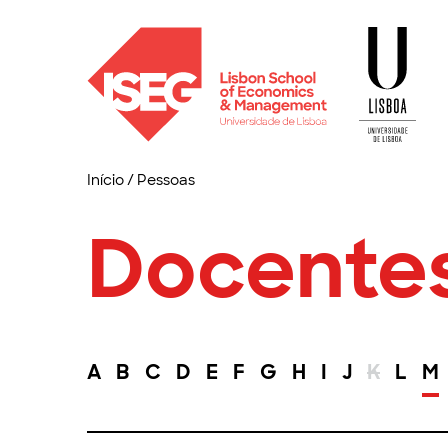
Início
/
Pessoas
Docente
A
B
C
D
E
F
G
H
I
J
K
L
M