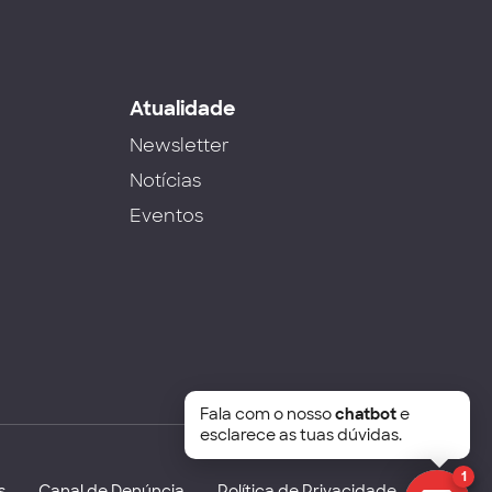
s
Atualidade
Newsletter
Notícias
Eventos
Fala com o nosso
chatbot
e
esclarece as tuas dúvidas.
1
s
Canal de Denúncia
Política de Privacidade