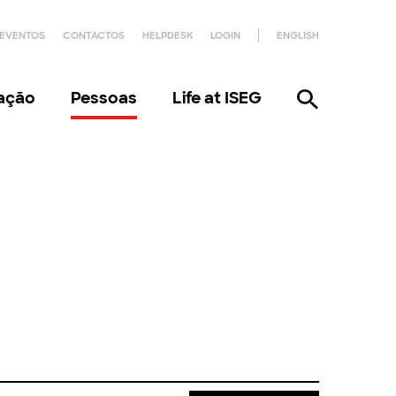
EVENTOS
CONTACTOS
HELPDESK
LOGIN
ENGLISH
gação
Pessoas
Life at ISEG