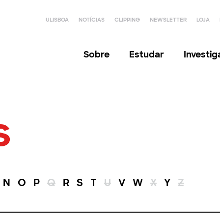
ULISBOA
NOTÍCIAS
CLIPPING
NEWSLETTER
LOJA
Sobre
Estudar
Investi
s
N
O
P
Q
R
S
T
U
V
W
X
Y
Z