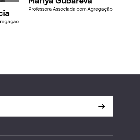
Mariya Gubareva
Professora Associada com Agregação
cia
gregação