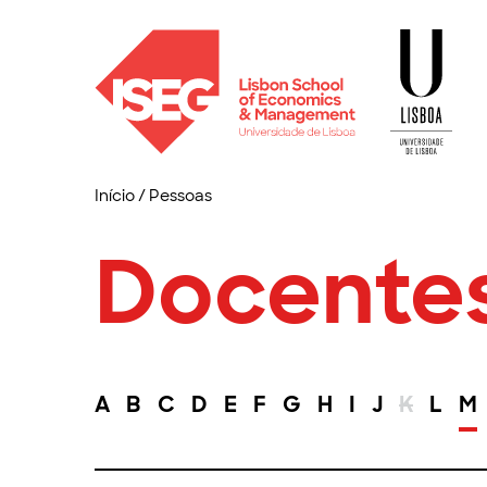
Início
/
Pessoas
Docente
A
B
C
D
E
F
G
H
I
J
K
L
M