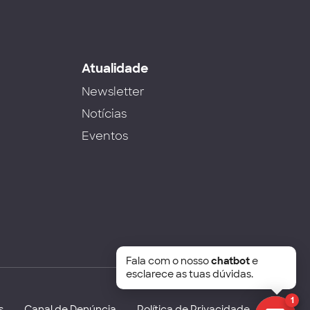
s
Atualidade
Newsletter
Notícias
Eventos
Fala com o nosso
chatbot
e
esclarece as tuas dúvidas.
1
s
Canal de Denúncia
Política de Privacidade