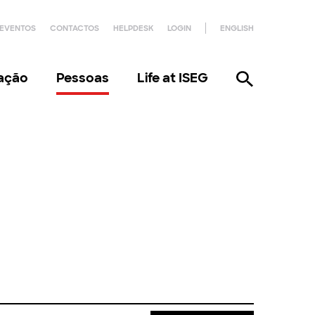
EVENTOS
CONTACTOS
HELPDESK
LOGIN
ENGLISH
gação
Pessoas
Life at ISEG