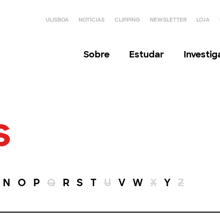
ULISBOA
NOTÍCIAS
CLIPPING
NEWSLETTER
LOJA
Sobre
Estudar
Investi
s
N
O
P
Q
R
S
T
U
V
W
X
Y
Z