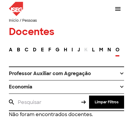
Início
/
Pessoas
Docentes
A
B
C
D
E
F
G
H
I
J
K
L
M
N
O
P
Professor Auxiliar com Agregação
Economia
Limpar Filtros
Não foram encontrados docentes.