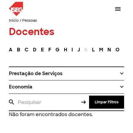
Início
/
Pessoas
Docentes
A
B
C
D
E
F
G
H
I
J
K
L
M
N
O
P
Prestação de Serviços
Economia
Limpar Filtros
Não foram encontrados docentes.