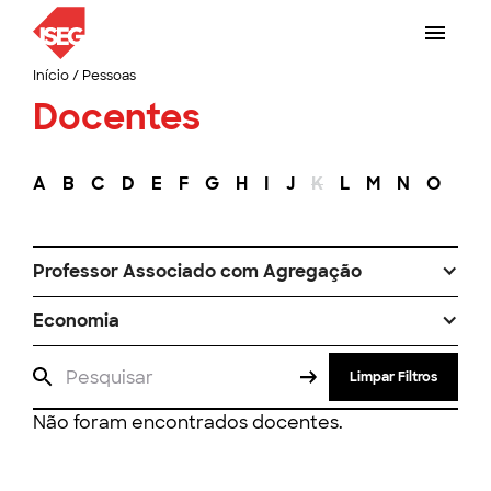
Início
/
Pessoas
Docentes
A
B
C
D
E
F
G
H
I
J
K
L
M
N
O
P
Professor Associado com Agregação
Economia
Limpar Filtros
Não foram encontrados docentes.