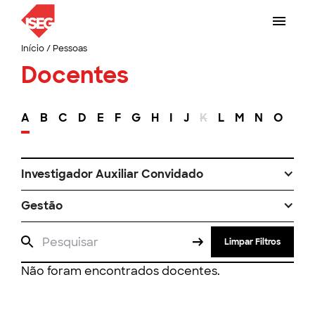
Início
/
Pessoas
Docentes
A
B
C
D
E
F
G
H
I
J
K
L
M
N
O
P
Investigador Auxiliar Convidado
Gestão
Limpar Filtros
Não foram encontrados docentes.