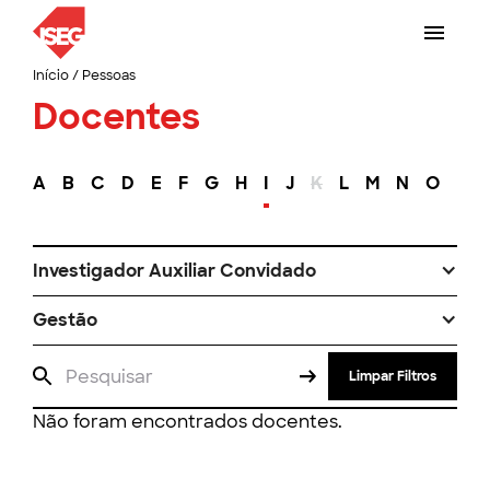
Início
/
Pessoas
Docentes
A
B
C
D
E
F
G
H
I
J
K
L
M
N
O
P
Investigador Auxiliar Convidado
Gestão
Limpar Filtros
Não foram encontrados docentes.