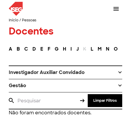
Início
/
Pessoas
Docentes
A
B
C
D
E
F
G
H
I
J
K
L
M
N
O
P
Investigador Auxiliar Convidado
Gestão
Limpar Filtros
Não foram encontrados docentes.