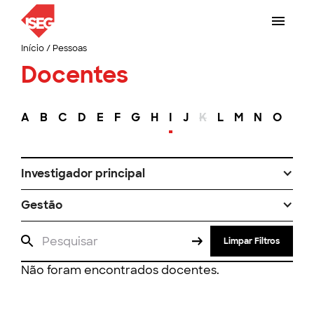
Início
/
Pessoas
Docentes
A
B
C
D
E
F
G
H
I
J
K
L
M
N
O
P
Investigador principal
Gestão
Limpar Filtros
Não foram encontrados docentes.