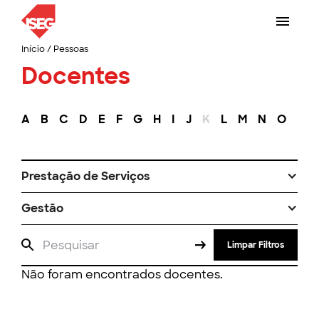
Início
/
Pessoas
Docentes
A
B
C
D
E
F
G
H
I
J
K
L
M
N
O
P
Prestação de Serviços
Gestão
Limpar Filtros
Não foram encontrados docentes.