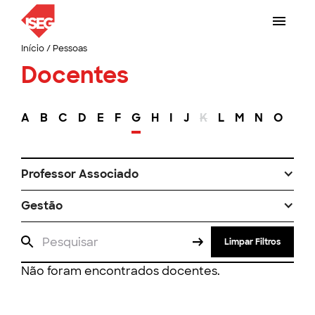
Início
/
Pessoas
Docentes
A
B
C
D
E
F
G
H
I
J
K
L
M
N
O
P
Professor Associado
Gestão
Limpar Filtros
Não foram encontrados docentes.