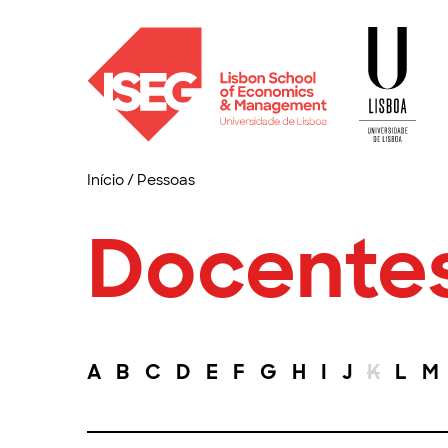
Início
/
Pessoas
Docente
A
B
C
D
E
F
G
H
I
J
K
L
M