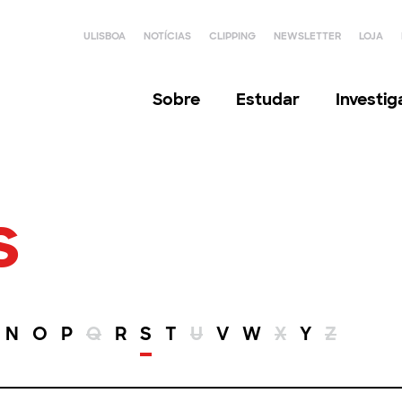
ULISBOA
NOTÍCIAS
CLIPPING
NEWSLETTER
LOJA
Sobre
Estudar
Investi
s
N
O
P
Q
R
S
T
U
V
W
X
Y
Z