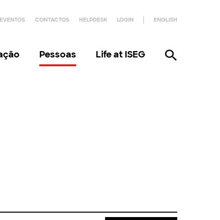
EVENTOS
CONTACTOS
HELPDESK
LOGIN
ENGLISH
gação
Pessoas
Life at ISEG