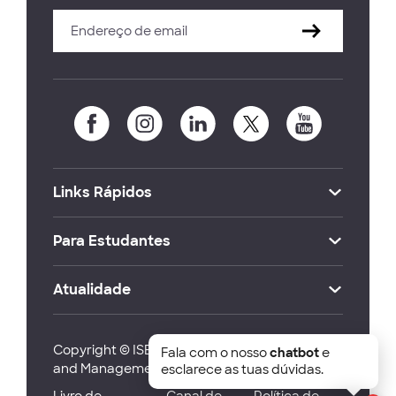
Links Rápidos
Para Estudantes
Atualidade
Copyright © ISEG Lisbon School of Economics
Fala com o nosso
chatbot
e
and Management 2026
esclarece as tuas dúvidas.