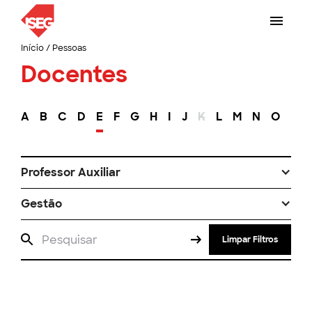
Início
/
Pessoas
Docentes
A
B
C
D
E
F
G
H
I
J
K
L
M
N
O
P
Professor Auxiliar
Gestão
Limpar Filtros