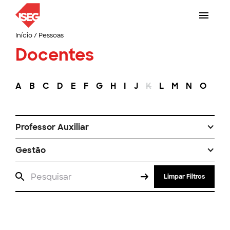
Início
/
Pessoas
Docentes
A
B
C
D
E
F
G
H
I
J
K
L
M
N
O
P
Professor Auxiliar
Gestão
Limpar Filtros