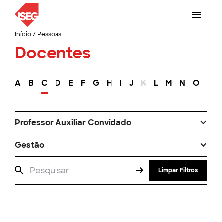
Início
/
Pessoas
Docentes
A
B
C
D
E
F
G
H
I
J
K
L
M
N
O
P
Professor Auxiliar Convidado
Gestão
Limpar Filtros