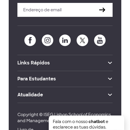
Links Rápidos
Para Estudantes
Atualidade
Copyright © ISEG Lisbon School of Economics
and Management 2026
Fala com o nosso
chatbot
e
esclarece as tuas dúvidas.
Livro de
Canal de
Política de