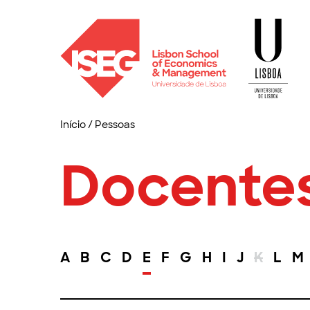
Início
/
Pessoas
Docente
A
B
C
D
E
F
G
H
I
J
K
L
M