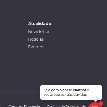
s
Atualidade
Newsletter
Notícias
Eventos
Fala com o nosso
chatbot
e
esclarece as tuas dúvidas.
1
s
Canal de Denúncia
Política de Privacidade