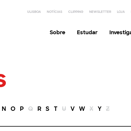
ULISBOA
NOTÍCIAS
CLIPPING
NEWSLETTER
LOJA
Sobre
Estudar
Investi
s
N
O
P
Q
R
S
T
U
V
W
X
Y
Z