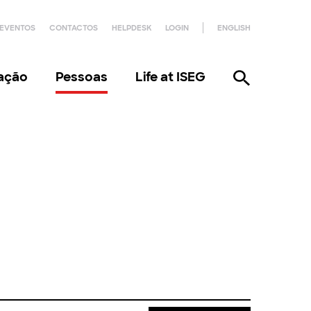
EVENTOS
CONTACTOS
HELPDESK
LOGIN
ENGLISH
gação
Pessoas
Life at ISEG