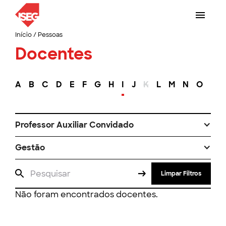
Início
/
Pessoas
Docentes
A
B
C
D
E
F
G
H
I
J
K
L
M
N
O
P
Professor Auxiliar Convidado
Gestão
Limpar Filtros
Não foram encontrados docentes.