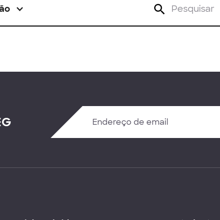
ão
EG