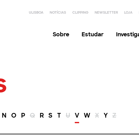
ULISBOA
NOTÍCIAS
CLIPPING
NEWSLETTER
LOJA
Sobre
Estudar
Investi
s
N
O
P
Q
R
S
T
U
V
W
X
Y
Z