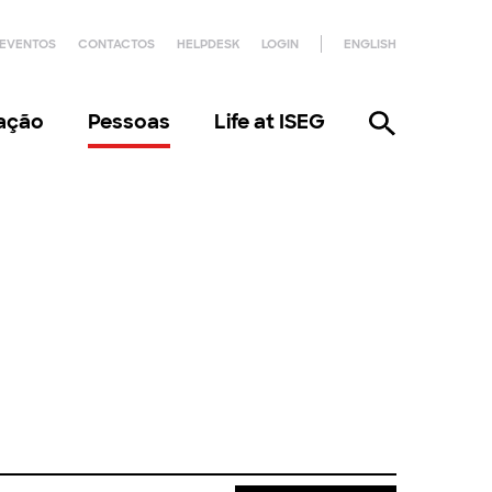
EVENTOS
CONTACTOS
HELPDESK
LOGIN
ENGLISH
gação
Pessoas
Life at ISEG