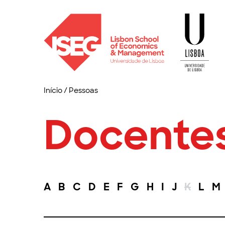
Início
/
Pessoas
Docente
A
B
C
D
E
F
G
H
I
J
K
L
M