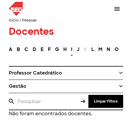
Início
/
Pessoas
Docentes
A
B
C
D
E
F
G
H
I
J
K
L
M
N
O
P
Professor Catedrático
Gestão
Limpar Filtros
Não foram encontrados docentes.