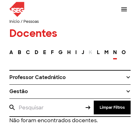
Início
/
Pessoas
Docentes
A
B
C
D
E
F
G
H
I
J
K
L
M
N
O
P
Professor Catedrático
Gestão
Limpar Filtros
Não foram encontrados docentes.